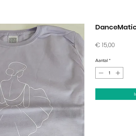
DanceMatic
Prijs
€ 15,00
Aantal
*