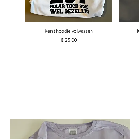
Snel overzicht
Kerst hoodie volwassen
Prijs
€ 25,00