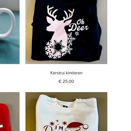
Snel overzicht
Kerstrui kinderen
ijs
Prijs
€ 25,00