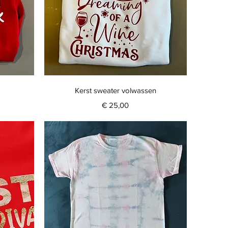
Snel overzicht
Kerst sweater volwassen
Prijs
€ 25,00