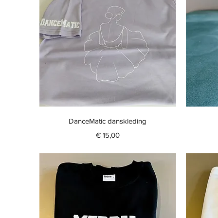
Snel overzicht
DanceMatic danskleding
Prijs
€ 15,00