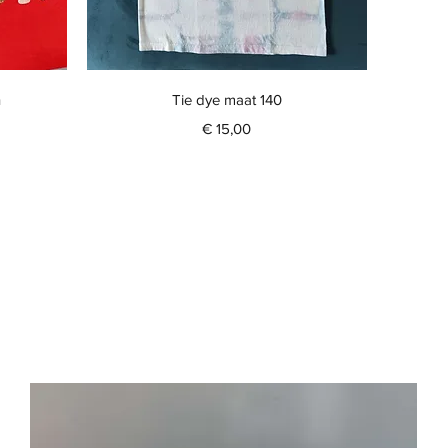
Snel overzicht
n
Tie dye maat 140
Prijs
€ 15,00