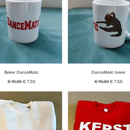
Snel overzicht
Snel overzicht
Beker DanceMatic
DanceMatic beker
Normale prijs
Verkoopprijs
Normale prijs
Verkooppr
€ 10,00
€ 7,50
€ 10,00
€ 7,50