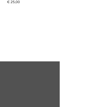
Prijs
€ 25,00