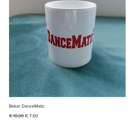
Snel overzicht
Beker DanceMatic
Normale prijs
Verkoopprijs
€ 10,00
€ 7,50