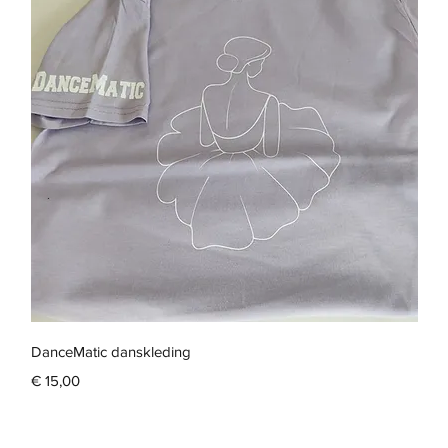
Snel overzicht
DanceMatic danskleding
Prijs
€ 15,00