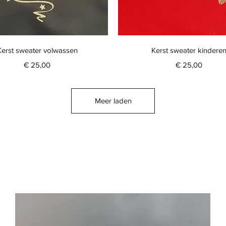
Snel overzicht
Snel overzicht
Kerst sweater volwassen
Kerst sweater kindere
Prijs
Prijs
€ 25,00
€ 25,00
Meer laden