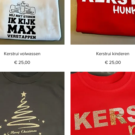
Snel overzicht
Snel overzicht
Kerstrui volwassen
Kerstrui kinderen
Prijs
Prijs
€ 25,00
€ 25,00