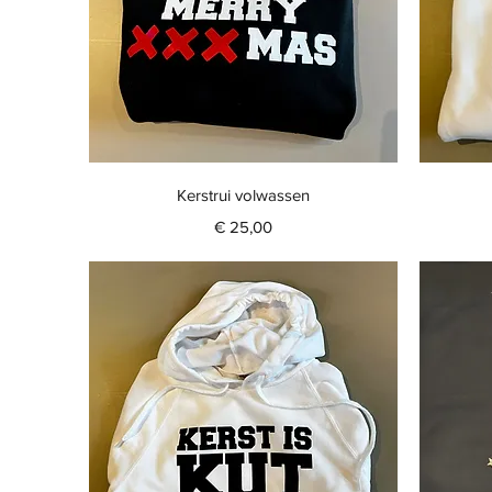
Snel overzicht
Kerstrui volwassen
Prijs
€ 25,00