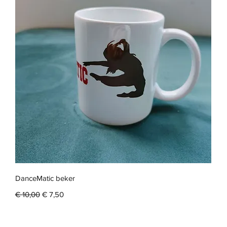
Snel overzicht
DanceMatic beker
Normale prijs
Verkoopprijs
€ 10,00
€ 7,50